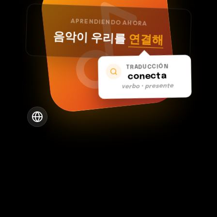
APRENDIENDO AHORA
음악이 우리를
연결해
TRADUCCIÓN
conecta
verbo • presente