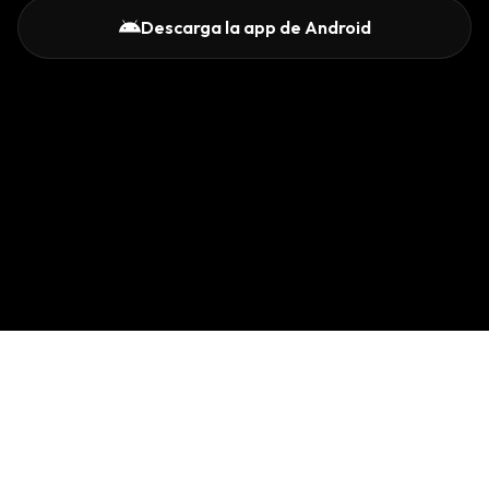
Descarga la app de Android
Langbeats
Acerca de
Postura sobre IA
Términos de servicio
Política de privacidad
Contacto
English
© 2026 Langbeats, un servicio de Global Connection Technologies