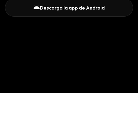
Descarga la app de Android
Langbeats
Acerca de
Postura sobre IA
Términos de servicio
Política de privacidad
Contacto
English
© 2026 Langbeats, un servicio de Global Connection Technologies