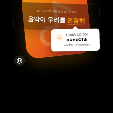
APRENDIENDO AHORA
음악이 우리를
연결해
TRADUCCIÓN
conecta
verbo • presente