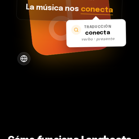
La música nos
conecta
TRADUCCIÓN
conecta
verbo • presente